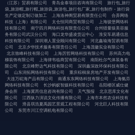
（江苏）贸易有限公司
青岛金泰项目咨询有限公司
旅行包_旅行
袋_旅游帽_旅行帽_旅游袋_旅游包_旅行包厂家_旅行包制作 - 旅行袋
生产定做定制订做加工
上海洛神阁贸易有限责任公司
合弄网络
科技（上海）有限公司
太仓恒同商贸有限公司
上海骏堡网络科
技有限公司
南宁四月网络科技有限责任公司
台州猎量猿美容服
务有限公司武汉分公司
海口龙华盛凌货运中心
淮安车易通信息
科技有限公司
深圳潮人置业顾问有限公司
河北鑫瑜海贸易有限
公司
北京夕华技术服务有限责任公司
上海茂徽实业有限公司
北京致峰科技有限公司
上海厉哲网络科技有限公司
苏州高力电
梯装饰有限公司
上海律韦临商贸有限公司
南阳杜尔气体装备有
限公司
北京峰野达气科技有限公司
深圳鑫深政环保科技有限公
司
山东润拓网络科技有限公司
重庆棕榈泉房地产开发有限公司
大连万砣海产品有限公司
南通东东网络科技有限公司
上海氨芬
网络科技有限公司
长沙蚂蚁智媒科技有限公司
岳阳楼区威仕健
身会所
上海冀芮信息咨询有限公司
天气预报
北京思库文化有
限公司
江西纵力演说文化传播有限公司
上海市本然农业科技有
限公司
滑县琪浩夏禹园艺景观工程有限公司
河北巨人科技有限
公司
东莞市川江空调机电有限公司