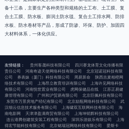
备十三条，主要生产各种类型和规格的土工布、土工膜、复
合土工膜、防水板、膨润土防水毯、复合土工排水网、防排
水板、防水卷材等产品，形成了防渗、环保、防护、加固四
大材料体系，一体化供应。
友情链接：
贵州客晟科技有限公司
四川赛龙体育文化传播有限
责任公司
河南奇迹天使网络科技有限公司
北京冠诺冠科技有限
公司
券表妹（厦门）科技有限公司
周易算命
陕西吉麦相橙网
络技术有限公司
上海昂立教育培训有限公司
上海许见网络科技
有限公司
河南悦世置业有限公司
虎网保健品在线
江苏正易健
康管理有限公司
广州和沪贸易有限公司
北京巨佩科技有限公司
东莞市万景房地产经纪有限公司
北京励瓶网络科技有限公司
武
汉细云信息技术服务有限公司
上海啸双互联网科技有限公司
海
南电影网
天津津盈满商贸有限公司
上海坤韬辉科技有限公司
连云港腾创建筑安装工程有限公司
深圳乐游娱乐有限公司
上海
得宏节能科技有限公司
北京铭瑞冠网络科技有限公司
爱斯卡